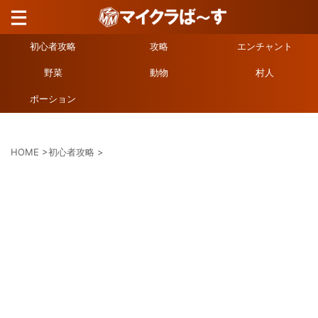
初心者攻略
攻略
エンチャント
野菜
動物
村人
ポーション
HOME
>
初心者攻略
>