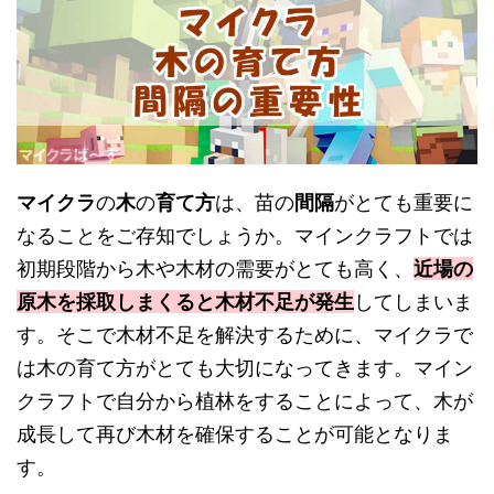
マイクラ
の
木
の
育て方
は、苗の
間隔
がとても重要に
なることをご存知でしょうか。マインクラフトでは
初期段階から木や木材の需要がとても高く、
近場の
原木を採取しまくると木材不足が発生
してしまいま
す。そこで木材不足を解決するために、マイクラで
は木の育て方がとても大切になってきます。マイン
クラフトで自分から植林をすることによって、木が
成長して再び木材を確保することが可能となりま
す。