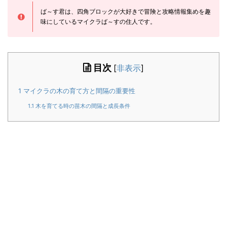
ば～す君は、四角ブロックが大好きで冒険と攻略情報集めを趣
味にしているマイクラば～すの住人です。
目次
[
非表示
]
1
マイクラの木の育て方と間隔の重要性
1.1
木を育てる時の苗木の間隔と成長条件