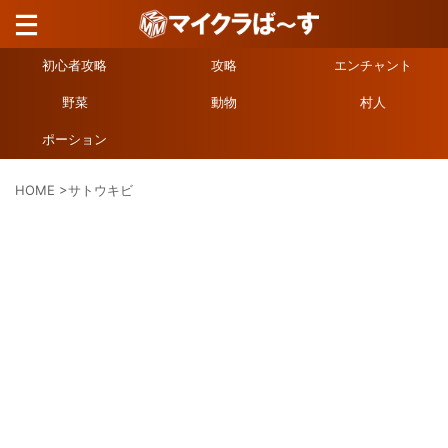
初心者攻略
攻略
エンチャント
野菜
動物
村人
ポーション
HOME
>
サトウキビ