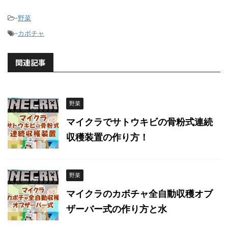
-
野菜
-
カボチャ
関連記事
野菜
マイクラでサトウキビの骨粉式連続
収穫装置の作り方！
野菜
マイクラのカボチャ全自動収穫オブ
ザーバー式の作り方と水