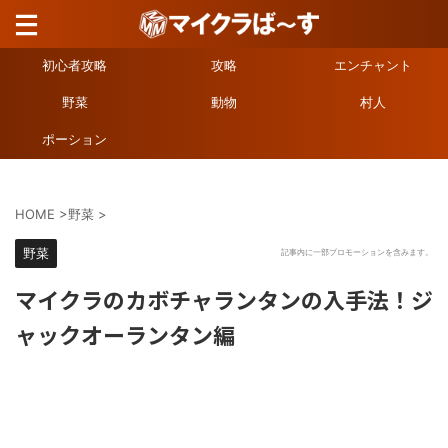
初心者攻略
攻略
エンチャント
野菜
動物
村人
ポーション
HOME
>
野菜
>
野菜
記事内に一部プロモーションを含みます。
マイクラのカボチャランタンの入手法！ジ
ャックオーランタン編