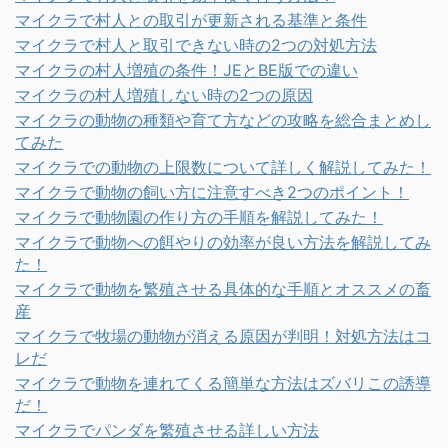
マイクラで村人との取引が更新される基準と条件
マイクラで村人と取引できない時の2つの対処方法
マイクラの村人増殖の条件！JEとBE版での違い
マイクラの村人増殖しない時の2つの原因
マイクラの動物の種類や育て方などの攻略を総合まとめし
てみた
マイクラでの動物の上限数について詳しく解説してみた！
マイクラで動物の飼い方に注意すべき2つのポイント！
マイクラで動物園の作り方の手順を解説してみた！
マイクラで動物への餌やりの効率が良い方法を解説してみ
た！
マイクラで動物を繁殖させる具体的な手順とオススメの畜
産
マイクラで牧場の動物が消える原因が判明！対処方法はコ
レだ
マイクラで動物を連れてくる簡単な方法はズバリこの誘導
だ！
マイクラでパンダを繁殖させる詳しい方法