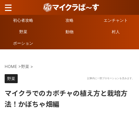
初心者攻略
攻略
エンチャント
野菜
動物
村人
ポーション
HOME
>
野菜
>
野菜
記事内に一部プロモーションを含みます。
マイクラでのカボチャの植え方と栽培方
法！かぼちゃ畑編